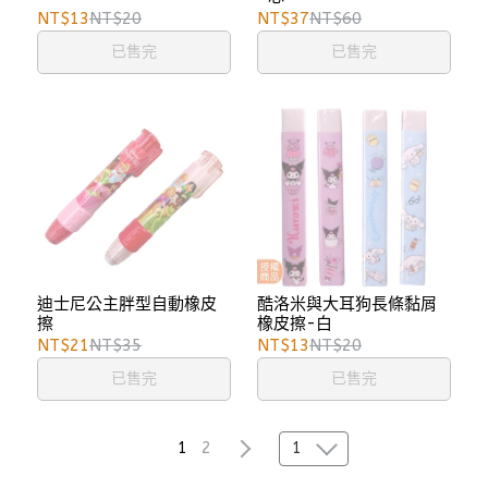
NT$13
NT$20
NT$37
NT$60
已售完
已售完
迪士尼公主胖型自動橡皮
酷洛米與大耳狗長條黏屑
擦
橡皮擦-白
NT$21
NT$35
NT$13
NT$20
已售完
已售完
1
1
2