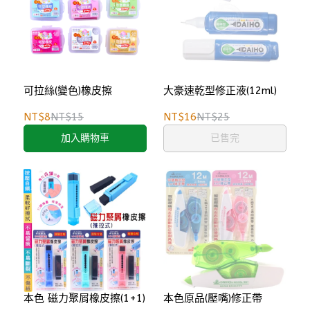
可拉絲(變色)橡皮擦
大豪速乾型修正液(12ml)
NT$8
NT$15
NT$16
NT$25
加入購物車
已售完
本色 磁力聚屑橡皮擦(1+1)
本色原品(壓嘴)修正帶