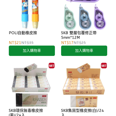
POLI自動橡皮擦
SKB 雙層包覆修正帶
5mm*12M
NT$21
NT$35
NT$17
NT$25
加入購物車
加入購物車
SKB環保無毒橡皮擦
SKB集屑型橡皮擦(白)/24
(黑)/24入
入