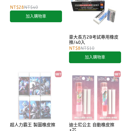
NT$28
NT$40
加入購物車
豪大長方2B考試專用橡皮
擦/40入
NT$8
NT$10
加入購物車
超人力霸王 製圖橡皮擦
迪士尼公主 自動橡皮擦
+芯