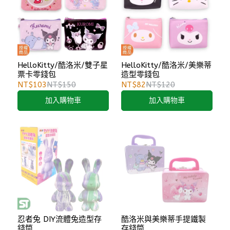
HelloKitty/酷洛米/雙子星
HelloKitty/酷洛米/美樂蒂
票卡零錢包
造型零錢包
NT$103
NT$150
NT$82
NT$120
加入購物車
加入購物車
忍者兔 DIY流體兔造型存
酷洛米與美樂蒂手提鐵製
錢筒
存錢筒