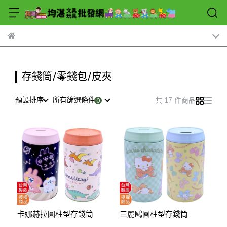
存錢筒/零錢包/皮夾
預設排序
所有篩選條件
共 17 件商品
卡娜赫拉圓柱型存錢筒
三麗鷗圓柱型存錢筒