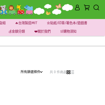
盒組
🔥台灣製造MIT
🌼貼紙/印章/著色本/遊戲書
💰金額分類
❤️關於我們
🛒購物須知
所有篩選條件
共 0 件商品