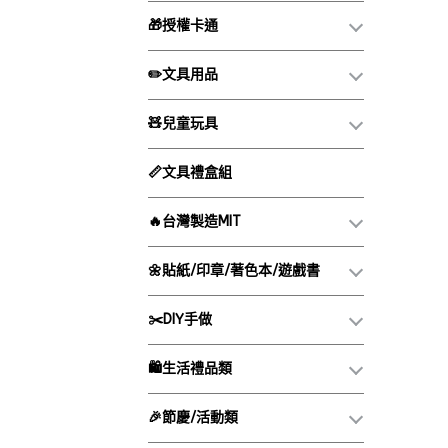
🎁授權卡通
✏️文具用品
🧸兒童玩具
📏文具禮盒組
🔥台灣製造MIT
🌼貼紙/印章/著色本/遊戲書
✂️DIY手做
🛍️生活禮品類
🎉節慶/活動類