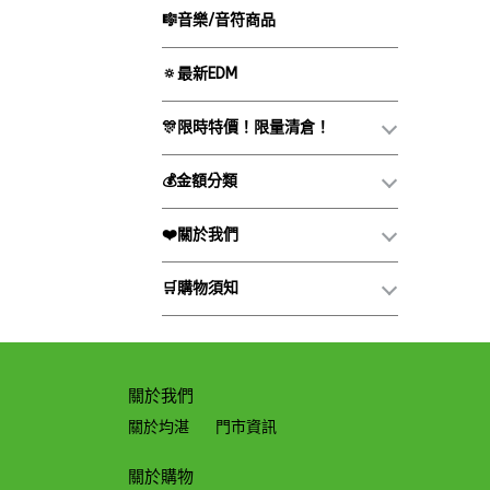
🎼音樂/音符商品
🔅最新EDM
🎊限時特價！限量清倉！
💰金額分類
❤️關於我們
🛒購物須知
關於我們
關於均湛
門市資訊
關於購物