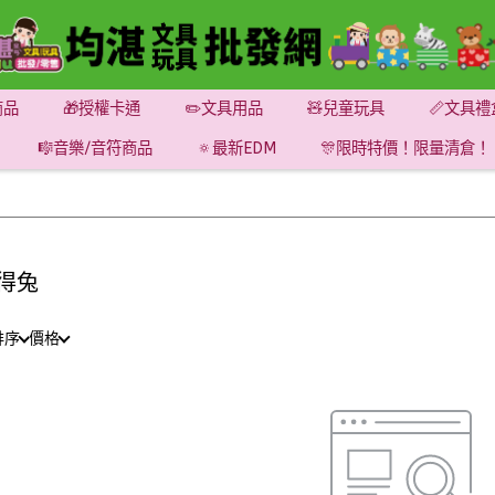
商品
🎁授權卡通
✏️文具用品
🧸兒童玩具
📏文具禮
🎼音樂/音符商品
🔅最新EDM
🎊限時特價！限量清倉！
得兔
排序
價格