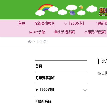
首頁
陀螺賽事報名
✨【2606期】
⭐最新
✂️DIY手做
🛍️生活禮品類
🎉節慶/活動類
比得兔
比
首頁
預設
陀螺賽事報名
✨【2606期】
⭐最新商品