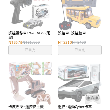
遙控飄移車1:64-AE86(甩
遙控車-遙控校車
尾)
NT$578
NT$1,100
NT$210
NT$400
已售完
已售完
卡皮巴拉-遙控挖土機
遙控-電動Cyber卡車