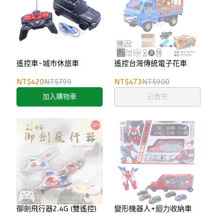
遙控車-城市休旅車
遙控台灣傳統電子花車
NT$420
NT$799
NT$473
NT$900
加入購物車
已售完
御劍飛行器2.4G (雙遙控)
變形機器人+迴力收納車