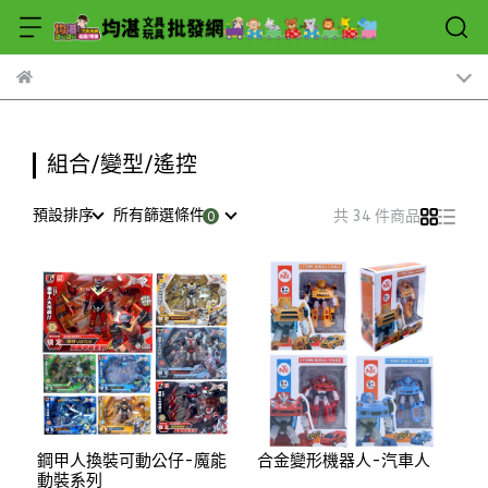
組合/變型/遙控
預設排序
所有篩選條件
共 34 件商品
鋼甲人換裝可動公仔-魔能
合金變形機器人-汽車人
動裝系列