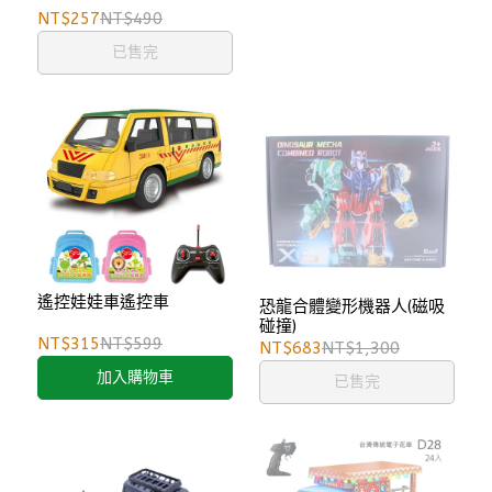
NT$257
NT$490
已售完
遙控娃娃車遙控車
恐龍合體變形機器人(磁吸
碰撞)
NT$315
NT$599
NT$683
NT$1,300
加入購物車
已售完