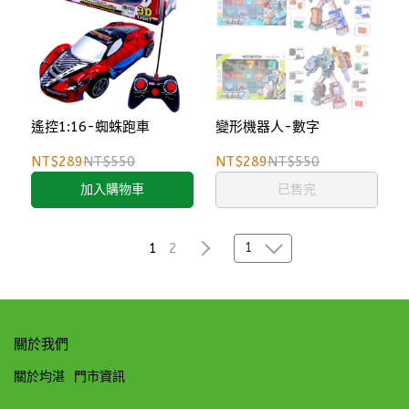
遙控1:16-蜘蛛跑車
變形機器人-數字
NT$289
NT$550
NT$289
NT$550
加入購物車
已售完
1
1
2
關於我們
關於均湛
門市資訊