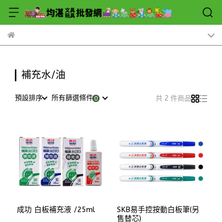
補充水/油
預設排序
所有篩選條件
共 2 件商品
成功 白板補充液 /25ml
SKB易手控按動白板筆(另
售替芯)