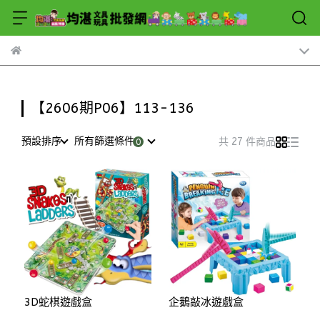
【2606期P06】113-136
預設排序
所有篩選條件
共 27 件商品
3D蛇棋遊戲盒
企鵝敲冰遊戲盒