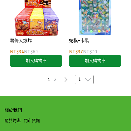
薯條大爆炸
蛇棋-卡裝
NT$34
NT$69
NT$37
NT$70
加入購物車
加入購物車
1
1
2
關於我們
關於均湛
門市資訊