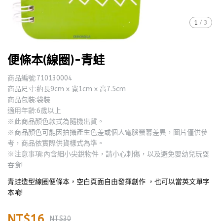
1
/
3
便條本(線圈)-青蛙
商品編號:710130004
商品尺寸:約長9cm x 寬1cm x 高7.5cm
商品包裝:袋裝
適用年齡:6歲以上
※此商品顏色款式為隨機出貨。
※商品顏色可能因拍攝產生色差或個人電腦螢幕差異，圖片僅供參
考，商品依實際供貨樣式為準。
※注意事項:內含細小尖銳物件，請小心刺傷，以及避免嬰幼兒玩耍
吞食!
青蛙造型線圈便條本，空白頁面自由發揮創作 ，也可以當英文單字
本唷!
NT$16
NT$30