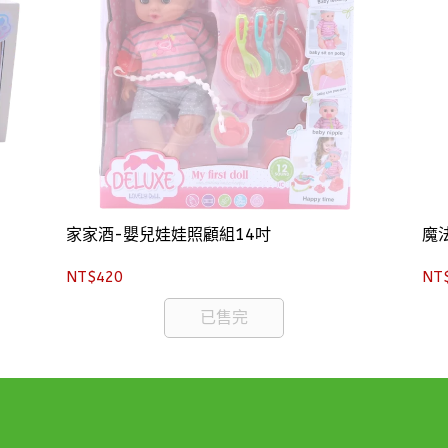
家家酒-嬰兒娃娃照顧組14吋
魔
NT$420
NT
已售完