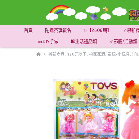
首頁
陀螺賽事報名
✨【2606期】
⭐最新
✂️DIY手做
🛍️生活禮品類
🎉節慶/活動類
最新商品
,
120元以下
,
扮家家酒
,
童玩/小玩具
,
洋