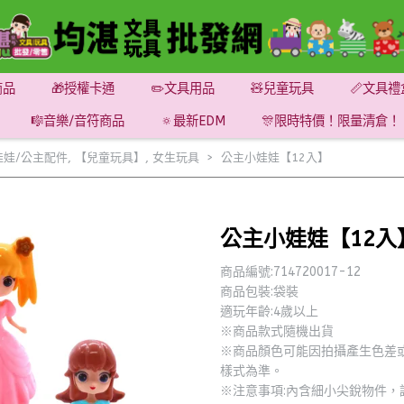
商品
🎁授權卡通
✏️文具用品
🧸兒童玩具
📏文具禮
🎼音樂/音符商品
🔅最新EDM
🎊限時特價！限量清倉！
娃娃/公主配件
,
【兒童玩具】
,
女生玩具
公主小娃娃【12入】
公主小娃娃【12入
商品編號:714720017-12
商品包裝:袋裝
適玩年齡:4歲以上
※商品款式隨機出貨
※商品顏色可能因拍攝產生色差
樣式為準。
※注意事項:內含細小尖銳物件，