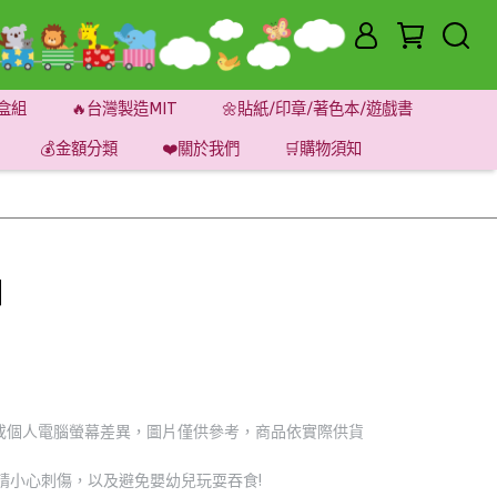
盒組
🔥台灣製造MIT
🌼貼紙/印章/著色本/遊戲書
💰金額分類
❤️關於我們
🛒購物須知
】
或個人電腦螢幕差異，圖片僅供參考，商品依實際供貨
請小心刺傷，以及避免嬰幼兒玩耍吞食!