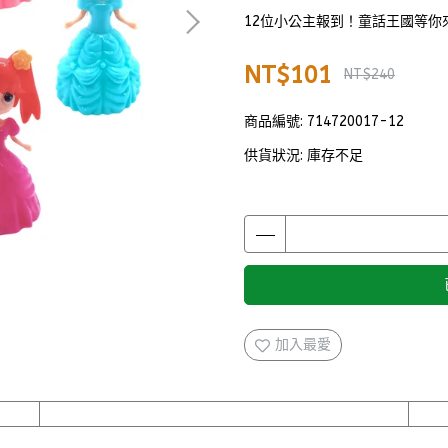
12位小公主報到！童話王國等你
NT$101
NT$240
商品編號:
714720017-12
供貨狀況:
庫存不足
加入最愛