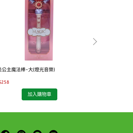
法公主魔法棒-大(燈光音樂)
魔法公主魔法棒-
$258
NT$126
加入購物車