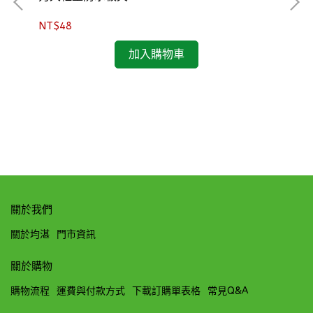
NT$48
加入購物車
多用
NT
關於我們
關於均湛
門市資訊
關於購物
購物流程
運費與付款方式
下載訂購單表格
常見Q&A