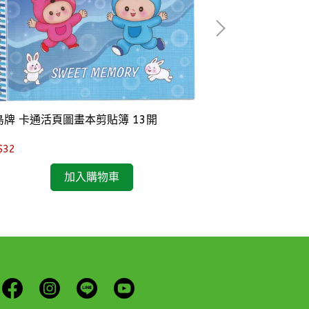
可愛集點卡(50張
NT$37
島牌 卡通活頁圖畫本剪貼簿 13開
$32
加入購物車