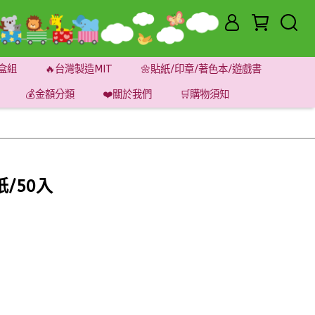
盒組
🔥台灣製造MIT
🌼貼紙/印章/著色本/遊戲書
💰金額分類
❤️關於我們
🛒購物須知
/50入