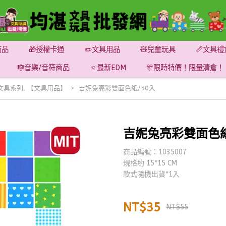
商品
🎁授權卡通
✏️文具用品
🧸兒童玩具
📏文具禮
🎼音樂/音符商品
🔅最新EDM
🎊限時特價！限量清倉！
文具系列
,
【文具用品】
吉妮兔亮彩雙面色紙/50入
吉妮兔亮彩雙面色紙
商品編號：1035007
規格約 15*15 CM
款式隨機出貨*1入
NT$35
NT$55