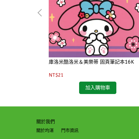
庫洛米酷洛米＆美樂蒂 固頁筆記本16K
NT$21
加入購物車
關於我們
關於均湛
門市資訊