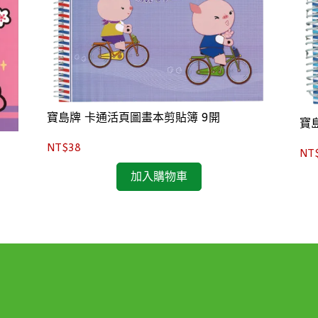
寶島牌 卡通活頁圖畫本剪貼簿 9開
寶
NT$38
NT
加入購物車