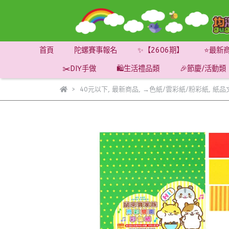
首頁
陀螺賽事報名
✨【2606期】
⭐最新
✂️DIY手做
🛍️生活禮品類
🎉節慶/活動類
40元以下
,
最新商品
,
→色紙/雲彩紙/粉彩紙
,
紙品