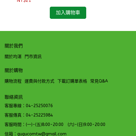
NT$21
NT
加入購物車
關於我們
關於均湛
門市資訊
關於購物
購物流程
運費與付款方式
下載訂購單表格
常見Q&A
聯絡資訊
客服專線：04-25250076
客服傳真：04-25225984
客服時間：(一)-(五)8:00-20:00 (六)-(日)9:00-20:00
信箱：gugucomtw@gmail.com