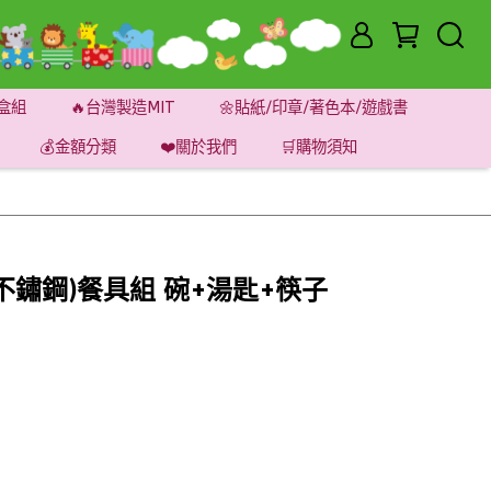
盒組
🔥台灣製造MIT
🌼貼紙/印章/著色本/遊戲書
💰金額分類
❤️關於我們
🛒購物須知
04不鏽鋼)餐具組 碗+湯匙+筷子