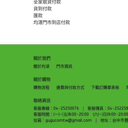
全家取貨付款
貨到付款
匯款
均湛門市到店付款
關於我們
關於均湛
門市資訊
關於購物
購物流程
運費與付款方式
下載訂購單表格
聯絡資訊
客服專線：04-25250076
客服傳真：04-252259
客服時間：(一)-(五)8:00-20:00 (六)-(日)9:00-20:0
信箱：gugucomtw@gmail.com
地址：台中市豐