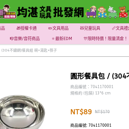
商品
🎁授權卡通
✏️文具用品
🧸兒童玩具
📏文具禮
🎼音樂/音符商品
🔅最新EDM
🎊限時特價！限量清倉！
 (304不鏽鋼)餐具組 碗+湯匙+筷子
圓形餐具包 / (3
商品編號：7041170001
規格約 (包裝) 13*6 cm
NT$89
NT$170
商品編號:
7041170001