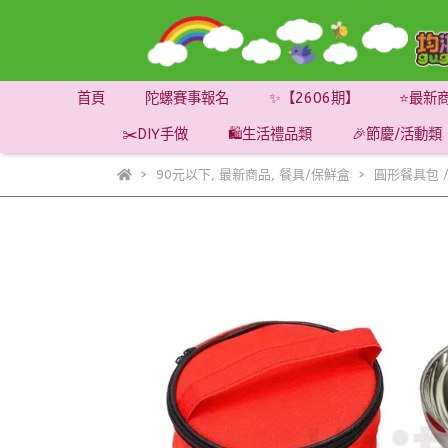
首頁
陀螺賽事報名
✨【2606期】
⭐最新
✂️DIY手做
🛍️生活禮品類
🎉節慶/活動類
90元以下
,
最新商品
,
餐具/保鮮盒
圓形餐具包 /