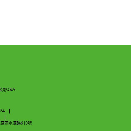
常見Q&A
84
0
原區水源路610號