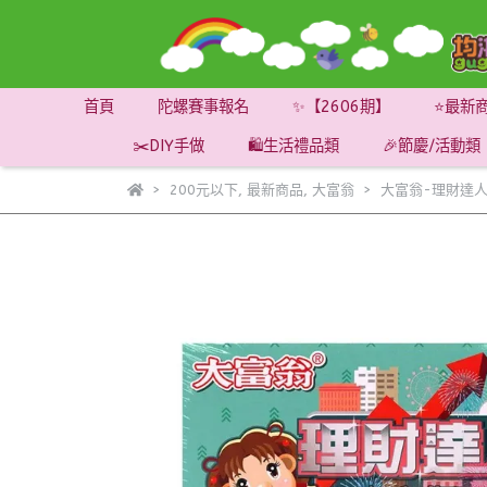
首頁
陀螺賽事報名
✨【2606期】
⭐最新
✂️DIY手做
🛍️生活禮品類
🎉節慶/活動類
200元以下
,
最新商品
,
大富翁
大富翁-理財達