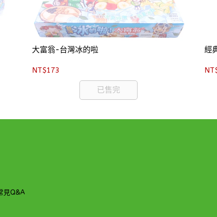
大富翁-台灣冰的啦
經
NT$173
NT
已售完
常見Q&A