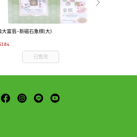
典大富翁-新磁石象棋(大)
大富翁-AI科技
$184
NT$173
已售完