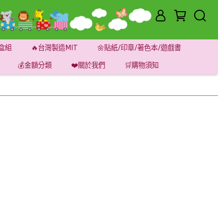
盒組
🔥台灣製造MIT
🌼貼紙/印章/著色本/遊戲書
💰金額分類
❤️關於我們
🛒購物須知