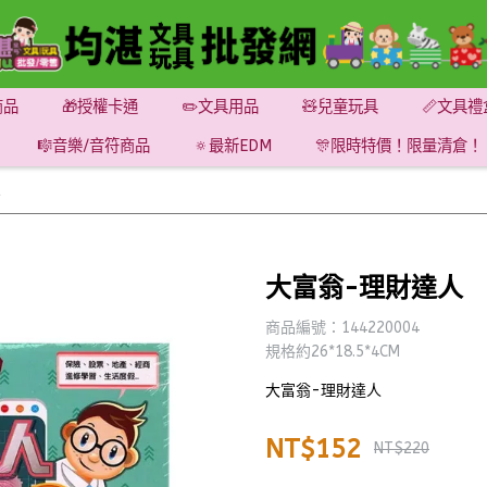
商品
🎁授權卡通
✏️文具用品
🧸兒童玩具
📏文具禮
🎼音樂/音符商品
🔅最新EDM
🎊限時特價！限量清倉！
人
大富翁-理財達人
商品編號：144220004
規格約26*18.5*4CM
大富翁-理財達人
NT$152
NT$220