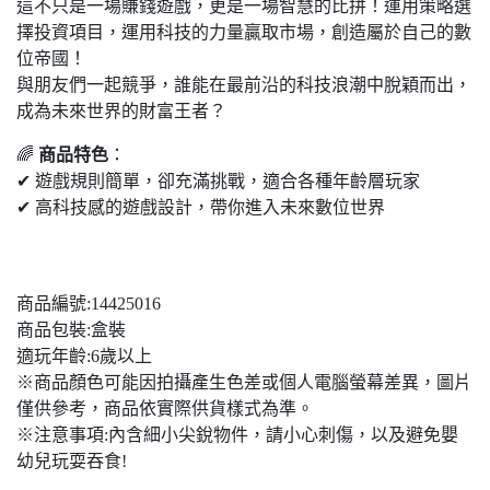
這不只是一場賺錢遊戲，更是一場智慧的比拼！運用策略選
擇投資項目，運用科技的力量贏取市場，創造屬於自己的數
位帝國！
與朋友們一起競爭，誰能在最前沿的科技浪潮中脫穎而出，
成為未來世界的財富王者？
🌈
商品特色
：
✔ 遊戲規則簡單，卻充滿挑戰，適合各種年齡層玩家
✔ 高科技感的遊戲設計，帶你進入未來數位世界
商品編號:14425016
商品包裝:盒裝
適玩年齡:6歲以上
※商品顏色可能因拍攝產生色差或個人電腦螢幕差異，圖片
僅供參考，商品依實際供貨樣式為準。
※注意事項:內含細小尖銳物件，請小心刺傷，以及避免嬰
幼兒玩耍吞食!