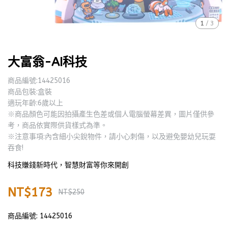
1
/
3
大富翁-AI科技
商品編號:14425016
商品包裝:盒裝
適玩年齡:6歲以上
※商品顏色可能因拍攝產生色差或個人電腦螢幕差異，圖片僅供參
考，商品依實際供貨樣式為準。
※注意事項:內含細小尖銳物件，請小心刺傷，以及避免嬰幼兒玩耍
吞食!
科技賺錢新時代，智慧財富等你來開創
NT$173
NT$250
商品編號:
14425016