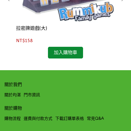
拉密牌遊戲(大)
四連
NT$158
NT
加入購物車
關於我們
關於均湛
門市資訊
關於購物
購物流程
運費與付款方式
下載訂購單表格
常見Q&A