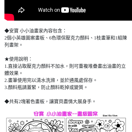
◆安寶 小小油畫家內容包含：
2個小英雄圖案畫板、6色環保壓克力顏料、1枝畫筆和1組陳
列畫架。
★使用說明：
1.直接沾取壓克力顏料不加水，則可重複堆疊畫出油畫的立
體效果。
2.畫筆使用完以清水洗滌，並於通風處保存。
3.顏料瓶請蓋緊，防止顏料乾掉或變質。
◆共有2塊著色畫板，讓寶貝盡情大展身手。