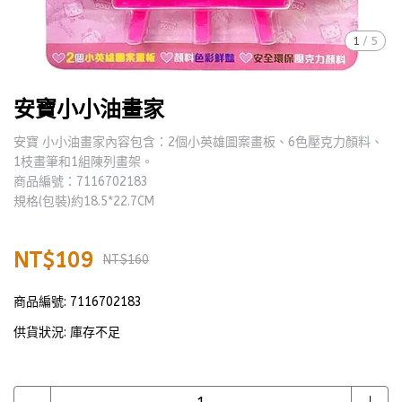
1
/
5
安寶小小油畫家
安寶 小小油畫家內容包含：2個小英雄圖案畫板、6色壓克力顏料、
1枝畫筆和1組陳列畫架。
商品編號：7116702183
規格(包裝)約18.5*22.7CM
NT$109
NT$160
商品編號:
7116702183
供貨狀況:
庫存不足