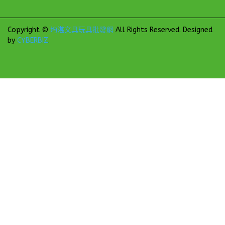
Copyright ©
均湛文具玩具批發網
All Rights Reserved.
Designed
by
CYBERBIZ
.