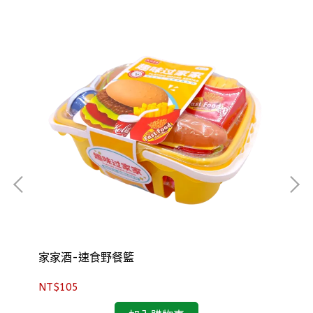
家家酒-速食野餐籃
小
NT$105
NT