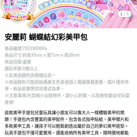
1
/
5
安麗莉 蝴蝶結幻彩美甲包
商品編號:7031900004
商品尺寸:約長35cm x 寬7cm x 高26cm
商品包裝:盒裝
適玩年齡:3歲以上
※此商品顏色為隨機出貨。
※商品顏色可能因拍攝產生色差或個人電腦螢幕差異，圖片僅供參
考，商品依實際供貨樣式為準。
※注意事項:內含細小尖銳物件，請小心刺傷，以及避免嬰幼兒玩耍
吞食!
這款美甲手提包兒童玩具讓小朋友可以像大人一樣體驗美甲的樂
趣！手提包內含豐富的美甲配件，包含各式指甲貼紙、美甲模片和
多款美甲工具，讓孩子可以輕鬆創造出屬於自己的夢幻美甲造型。
玩具手提包不僅可愛實用，還能收納所有美甲工具，隨時隨地都能