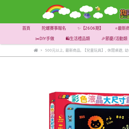
首頁
陀螺賽事報名
✨【2606期】
⭐最新
✂️DIY手做
🛍️生活禮品類
🎉節慶/活動類
500元以上
,
最新商品
,
【兒童玩具】
,
休閒桌遊
,
幼