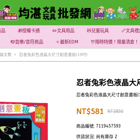
商品
🎁授權卡通
✏️文具用品
🧸兒童玩具
📏文具禮
🎼音樂/音符商品
🔅最新EDM
🎊限時特價！限量清倉！
福文教
忍者兔彩色液晶大尺寸創意畫板(19吋)
忍者兔彩色液晶大尺
忍者兔彩色液晶大尺寸創意畫板(1
NT$581
NT$850
商品編號:
7119457593
供貨狀況:
尚有庫存 2