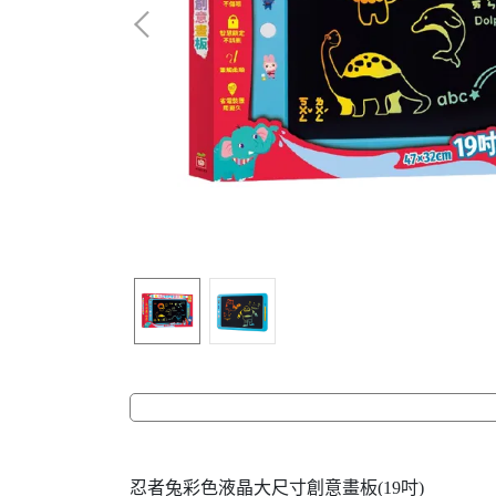
忍者兔彩色液晶大尺寸創意畫板(19吋)