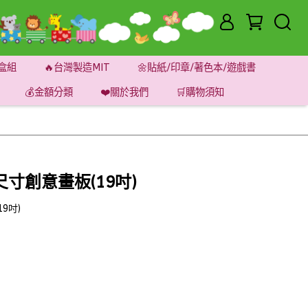
盒組
🔥台灣製造MIT
🌼貼紙/印章/著色本/遊戲書
💰金額分類
❤️關於我們
🛒購物須知
寸創意畫板(19吋)
9吋)