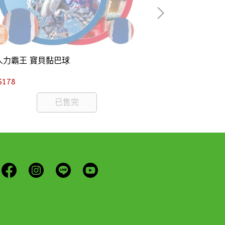
人力霸王 寶貝黏巴球
汪汪隊立大功 N
$178
NT$178
已售完