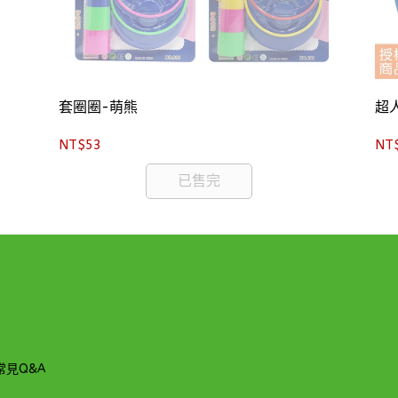
套圈圈-萌熊
超
NT$53
NT
已售完
常見Q&A