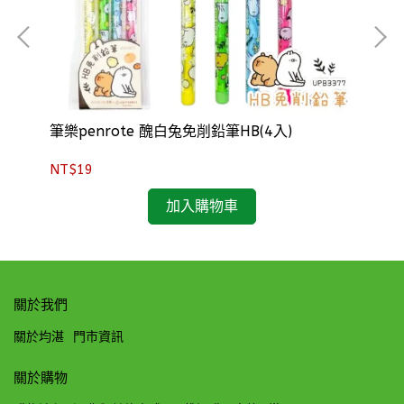
筆樂penrote 醜白兔免削鉛筆HB(4入)
酷
NT$19
NT
加入購物車
關於我們
關於均湛
門市資訊
關於購物