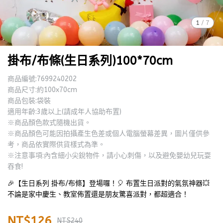
1
/
7
掛布/布條(生日系列)100*70cm
商品編號:7699240202
商品尺寸:約100x70cm
商品包裝:袋裝
適用年齡:3歲以上(請成年人協助布置)
※商品顏色款式隨機出貨。
※商品顏色可能因拍攝產生色差或個人電腦螢幕差異，圖片僅供參
考，商品依實際供貨樣式為準。
※注意事項:內含細小尖銳物件，請小心刺傷，以及避免嬰幼兒玩耍
吞食!
🎉【生日系列 掛布/布條】登場囉！🎈 布置生日派對的氣氛神器💥
不論是家中慶生、教室佈置還是朋友驚喜派對，都超適合！
NT$126
NT$240