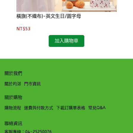
橫旗(不織布)-英文生日/圓字母
掛布
NT$53
NT
加入購物車
關於我們
關於均湛
門市資訊
關於購物
購物流程
運費與付款方式
下載訂購單表格
常見Q&A
聯絡資訊
客服專線：04-25250076