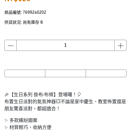
商品編號:
7699240202
供貨狀況:
尚有庫存 8
🎉【生日系列 掛布/布條】登場囉！🎈
布置生日派對的氣氛神器💥不論是家中慶生、教室佈置還是
朋友驚喜派對，都超適合！
✨ 多款繽紛圖案
✨ 材質輕巧，收納方便