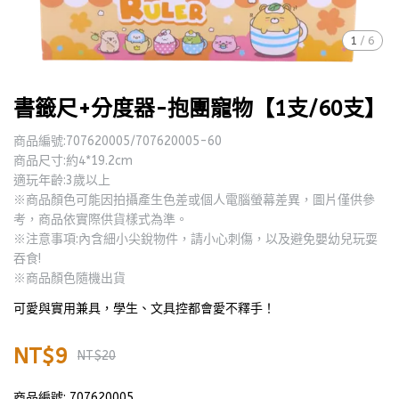
1
/
6
書籤尺+分度器-抱團寵物【1支/60支】
商品編號:707620005/707620005-60
商品尺寸:約4*19.2cm
適玩年齡:3歲以上
※商品顏色可能因拍攝產生色差或個人電腦螢幕差異，圖片僅供參
考，商品依實際供貨樣式為準。
※注意事項:內含細小尖銳物件，請小心刺傷，以及避免嬰幼兒玩耍
吞食!
※商品顏色隨機出貨
可愛與實用兼具，學生、文具控都會愛不釋手！
NT$9
NT$20
商品編號:
707620005