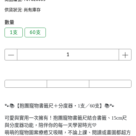
供貨狀況:
尚有庫存
數量
1支
60支
🐾📚【抱團寵物書籤尺＋分度器・1支／60支】📚🐾
可愛與實用一次擁有！抱團寵物書籤尺結合書籤、15cm尺
與分度器功能，陪伴你的每一天學習時光💛
萌萌的寵物圖案療癒又吸睛，不論上課、閱讀或畫圖都超方