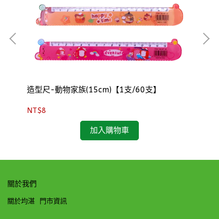
造型尺-動物家族(15cm)【1支/60支】
尺-
NT$8
NT
加入購物車
關於我們
關於均湛
門市資訊