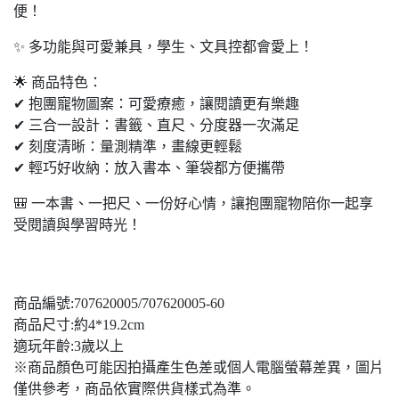
便！
✨ 多功能與可愛兼具，學生、文具控都會愛上！
🌟 商品特色：
✔ 抱團寵物圖案：可愛療癒，讓閱讀更有樂趣
✔ 三合一設計：書籤、直尺、分度器一次滿足
✔ 刻度清晰：量測精準，畫線更輕鬆
✔ 輕巧好收納：放入書本、筆袋都方便攜帶
🎒 一本書、一把尺、一份好心情，讓抱團寵物陪你一起享
受閱讀與學習時光！
商品編號:707620005/707620005-60
商品尺寸:約4*19.2cm
適玩年齡:3歲以上
※商品顏色可能因拍攝產生色差或個人電腦螢幕差異，圖片
僅供參考，商品依實際供貨樣式為準。