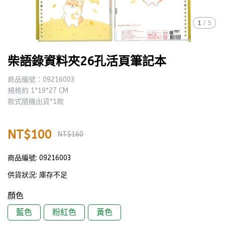
1
/
5
柴語錄資料夾26孔活頁筆記本
商品編號：09216003
規格約 1*19*27 CM
款式隨機出貨*1款
NT$100
NT$160
商品編號:
09216003
供貨狀況:
庫存不足
顏色
藍色
粉紅色
黃色