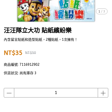
1
/
3
汪汪隊立大功 貼紙繽紛樂
內含留言貼紙和造型貼紙，2種貼紙，1次擁有！
NT$35
NT$50
商品編號:
7116912902
供貨狀況:
尚有庫存 3