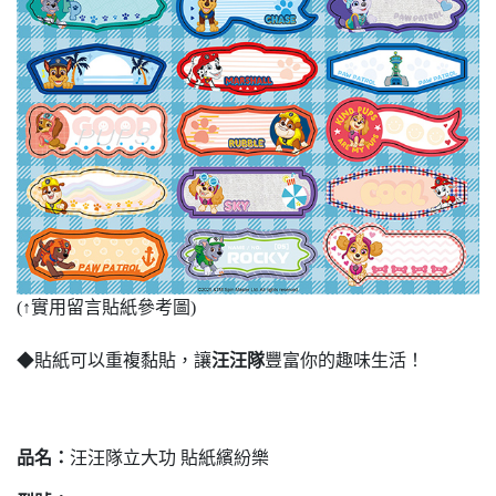
(
↑
實用留言貼紙參考圖)
◆貼紙可以重複黏貼，讓
汪汪隊
豐富你的趣味生活！
品名
：
汪汪隊立大功 貼紙繽紛樂