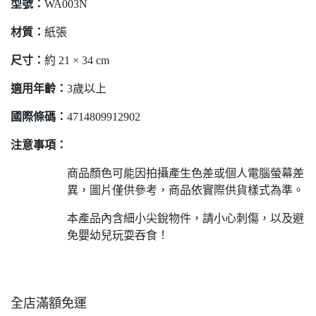
型號
：
WA003N
材質
：
紙張
尺寸
：
約 21 × 34 cm
適用年齡
：
3歲以上
國際條
碼：
4714809912902
注意事項：
商品顏色可能因拍攝產生色差或個人電腦螢幕差
異，圖片僅供參考，商品依實際供貨樣式為準。
本產品內含細小尖銳物件，請小心刺傷，以及避
免嬰幼兒玩耍吞食！
全店滿額免運