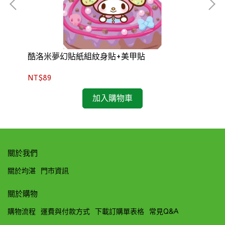
酷洛米夢幻貼紙組紋身貼+美甲貼
三
NT$89
NT
加入購物車
關於我們
關於均湛
門市資訊
關於購物
購物流程
運費與付款方式
下載訂購單表格
常見Q&A