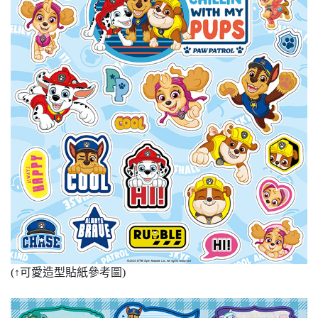
(
↑
可愛造型貼紙參考圖)