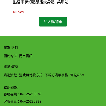
酷洛米夢幻貼紙組紋身貼+美甲貼
三
NT$89
NT
加入購物車
關於我們
關於均湛
門市資訊
關於購物
購物流程
運費與付款方式
下載訂購單表格
常見Q&A
聯絡資訊
客服專線：04-25250076
客服傳真：04-25225984