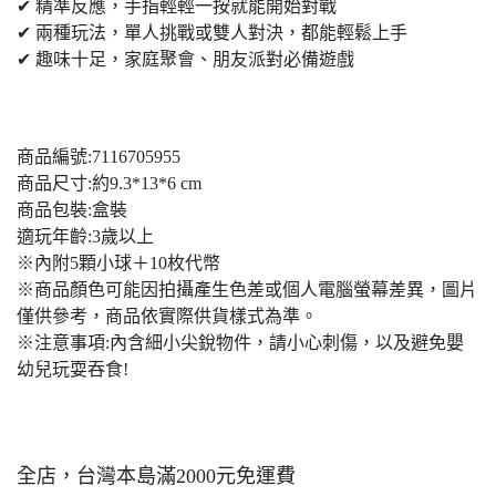
✔ 精準反應，手指輕輕一按就能開始對戰
✔ 兩種玩法，單人挑戰或雙人對決，都能輕鬆上手
✔ 趣味十足，家庭聚會、朋友派對必備遊戲
商品編號:7116705955
商品尺寸:約9.3*13*6 cm
商品包裝:盒裝
適玩年齡:3歲以上
※內附5顆小球＋10枚代幣
※商品顏色可能因拍攝產生色差或個人電腦螢幕差異，圖片
僅供參考，商品依實際供貨樣式為準。
※注意事項:內含細小尖銳物件，請小心刺傷，以及避免嬰
幼兒玩耍吞食!
全店，台灣本島滿2000元免運費