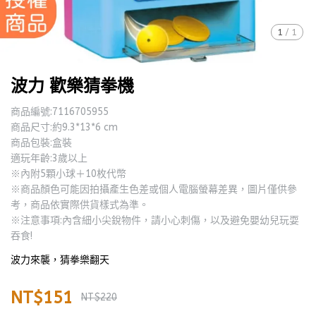
1
/
1
波力 歡樂猜拳機
商品編號:7116705955
商品尺寸:約9.3*13*6 cm
商品包裝:盒裝
適玩年齡:3歲以上
※內附5顆小球＋10枚代幣
※商品顏色可能因拍攝產生色差或個人電腦螢幕差異，圖片僅供參
考，商品依實際供貨樣式為準。
※注意事項:內含細小尖銳物件，請小心刺傷，以及避免嬰幼兒玩耍
吞食!
波力來襲，猜拳樂翻天
NT$151
NT$220