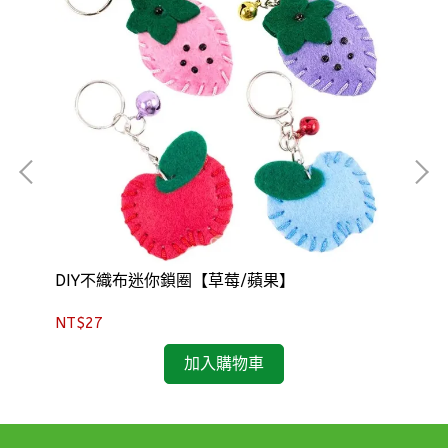
吊
DIY不織布迷你鎖圈【草莓/蘋果】
NT
NT$27
加入購物車