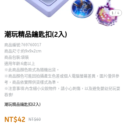
1
/
4
潮玩精品鑰匙扣(2入)
商品編號:769760017
商品尺寸:約9x9x2cm
商品包裝:袋裝
適用年齡:6歲以上
※此商品顏色款式為隨機出貨。
※商品顏色可能因拍攝產生色差或個人電腦螢幕差異，圖片僅供參
考，商品依實際供貨樣式為準。
※注意事項:內含細小尖銳物件，請小心刺傷，以及避免嬰幼兒玩耍
吞食!
潮玩精品鑰匙扣(2入)
NT$42
NT$60