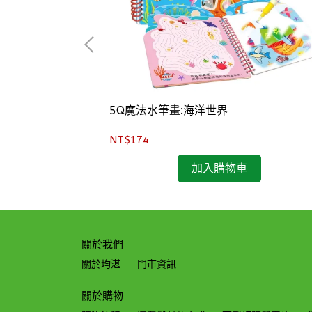
戲書
5Q魔法水筆畫:海洋世界
NT$174
加入購物車
關於我們
關於均湛
門市資訊
關於購物