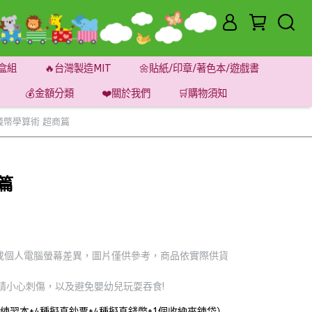
盒組
🔥台灣製造MIT
🌼貼紙/印章/著色本/遊戲書
💰金額分類
❤️關於我們
🛒購物須知
錢幣學算術 超商篇
篇
或個人電腦螢幕差異，圖片僅供參考，商品依實際供貨
請小心刺傷，以及避免嬰幼兒玩耍吞食!
練習本+4種擬真鈔票+4種擬真錢幣+1個收納夾鍊袋）