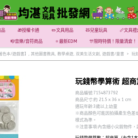
商品
🎁授權卡通
✏️文具用品
🧸兒童玩具
📏文具禮
🎼音樂/音符商品
🔅最新EDM
🎊限時特價！限量清倉！
著色本/遊戲書】
,
其他圖書教具
,
教學桌遊
,
双美生活文創
,
遊戲書/童書
玩
玩錢幣學算術 超商
商品編號:7154873792
商品尺寸:約 21.5 x 36 x 1 cm
適玩年齡:3歲以上幼童
※商品顏色可能因拍攝產生色差
樣式為準。
※注意事項:內含細小尖銳物件，
玩錢幣學算數：超商篇（內含1本