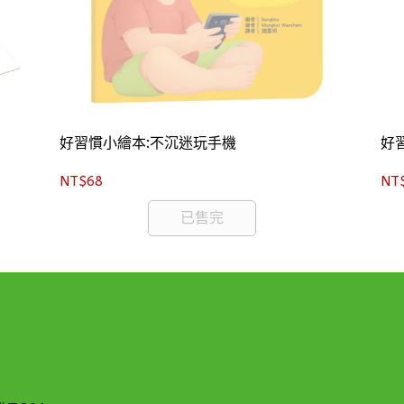
好習慣小繪本:不沉迷玩手機
好
NT$68
NT
已售完