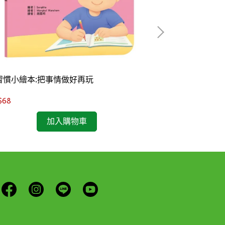
習慣小繪本:把事情做好再玩
好習慣小繪本:
$68
NT$68
加入購物車