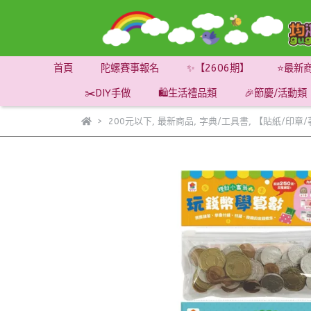
首頁
陀螺賽事報名
✨【2606期】
⭐最新
✂️DIY手做
🛍️生活禮品類
🎉節慶/活動類
200元以下
,
最新商品
,
字典/工具書
,
【貼紙/印章/