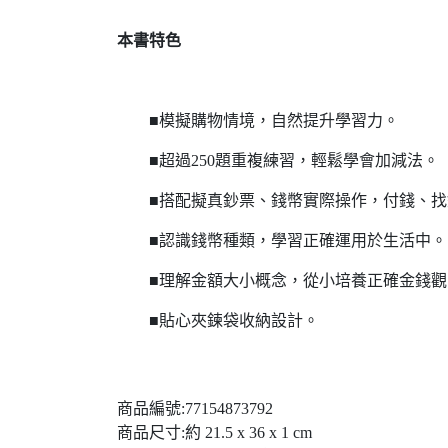
本書特色
■模擬購物情境，自然提升學習力。
■超過250題重複練習，輕鬆學會加減法。
■搭配擬真鈔票、錢幣實際操作，付錢、找
■認識錢幣種類，學習正確運用於生活中。
■理解金額大小概念，從小培養正確金錢觀
■貼心夾鍊袋收納設計。
商品編號:77154873792
商品尺寸:約 21.5 x 36 x 1 cm