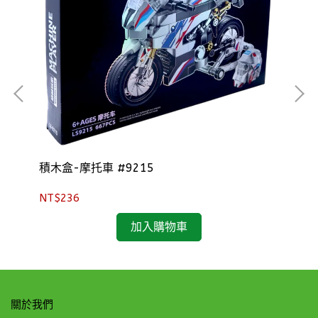
積木盒-摩托車 #9215
建
NT$236
NT
加入購物車
關於我們