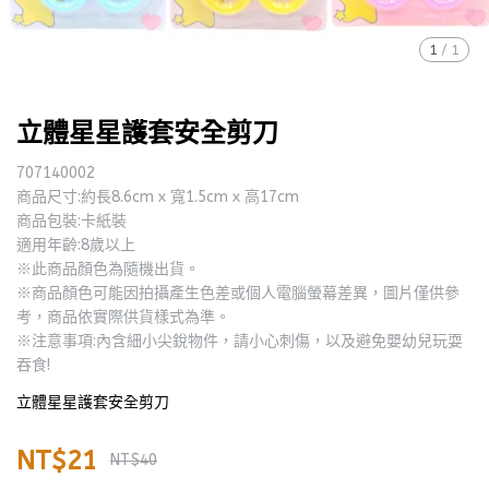
1
/
1
立體星星護套安全剪刀
707140002
商品尺寸:約長8.6cm x 寬1.5cm x 高17cm
商品包裝:卡紙裝
適用年齡:8歲以上
※此商品顏色為隨機出貨。
※商品顏色可能因拍攝產生色差或個人電腦螢幕差異，圖片僅供參
考，商品依實際供貨樣式為準。
※注意事項:內含細小尖銳物件，請小心刺傷，以及避免嬰幼兒玩耍
吞食!
立體星星護套安全剪刀
NT$21
NT$40