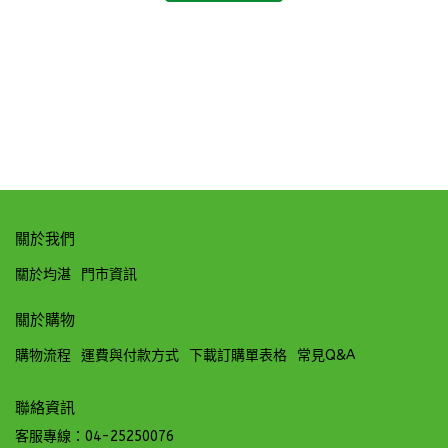
(事
NT
關於我們
關於均湛
門市資訊
關於購物
購物流程
運費與付款方式
下載訂購單表格
常見Q&A
聯絡資訊
客服專線：04-25250076