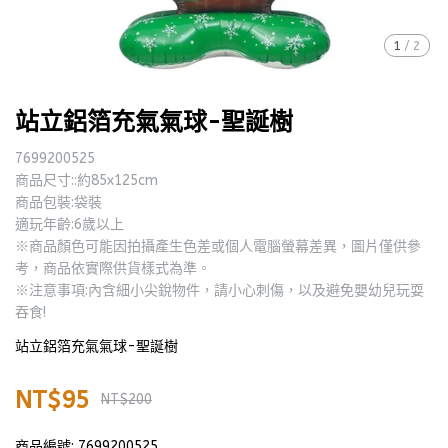
1
/
2
站立鋁箔充氣氣球-聖誕樹
7699200525
商品尺寸::約85x125cm
商品包裝:袋裝
適玩年齡:6歲以上
※商品顏色可能因拍攝產生色差或個人電腦螢幕差異，圖片僅供參
考，商品依實際供貨樣式為準。
※注意事項:內含細小尖銳物件，請小心刺傷，以及避免嬰幼兒玩耍
吞食!
站立鋁箔充氣氣球-聖誕樹
NT$95
NT$200
商品編號:
7699200525