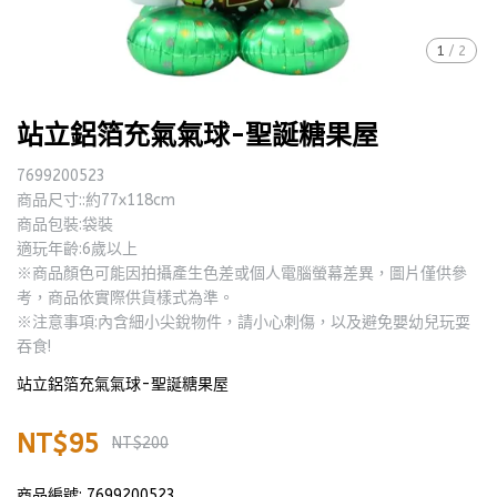
1
/
2
站立鋁箔充氣氣球-聖誕糖果屋
7699200523
商品尺寸::約77x118cm
商品包裝:袋裝
適玩年齡:6歲以上
※商品顏色可能因拍攝產生色差或個人電腦螢幕差異，圖片僅供參
考，商品依實際供貨樣式為準。
※注意事項:內含細小尖銳物件，請小心刺傷，以及避免嬰幼兒玩耍
吞食!
站立鋁箔充氣氣球-聖誕糖果屋
NT$95
NT$200
商品編號:
7699200523