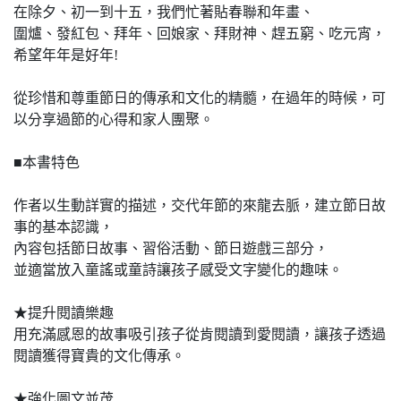
在除夕、初一到十五，我們忙著貼春聯和年畫、
圍爐、發紅包、拜年、回娘家、拜財神、趕五窮、吃元宵，
希望年年是好年!
​從珍惜和尊重節日的傳承和文化的精髓，在過年的時候，可
以分享過節的心得和家人團聚。
■本書特色
作者以生動詳實的描述，交代年節的來龍去脈，建立節日故
事的基本認識，
內容包括節日故事、習俗活動、節日遊戲三部分，
​並適當放入童謠或童詩讓孩子感受文字變化的趣味。
★提升閱讀樂趣
用充滿感恩的故事吸引孩子從肯閱讀到愛閱讀，讓孩子透過
閱讀獲得寶貴的文化傳承。
★強化圖文並茂