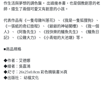
作生活與夢想的調色盤。 出過幾本書，也是個教創意的老
師，還生了兩個可愛又有創意的小孩。
​代表作品有《一隻母雞叫蔥花》、《我是一隻狐狸狗》、
《一張紙的奇幻旅程》、《爺爺的神祕閣樓》、《我一個
人》、《阿魯先生》、《找快樂的鱷魚先生》、《鱷魚日
記》、《公雞大力》、《小青蛙的大池塘》等。
■商品規格
◆作者：艾德娜
◆繪者：吳嘉鴻
◆尺寸：26x25x0.8cm 彩色精裝書36頁
◆出版社： 幼福文化