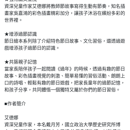
資深兒童作家艾德娜將教師節故事寫得生動有節奏，知名插
畫家吳嘉鴻的彩色插畫精彩加分，讓孩子沐浴在繽紛多彩的
世界裡。
★增添過節認識
節日繪本系列除了介紹特色節日故事、文化習俗，還透過遊
戲增添孩子過節日的認識。
★共築親子記憶
當家長陪伴孩子一起閱讀《過年》的時候，透過有趣的節日
故事、彩色插畫視覺的刺激、簡單易懂的習俗活動、朗朗上
口的詩唱、輕鬆有趣的節日遊戲，把家長童年的過節記憶，
和孩子分享，共同體悟一個獨特又屬於你們的節日習俗。
■作者簡介
艾德娜
資深兒童作家，本名戴月芳，國立政治大學歷史研究所博