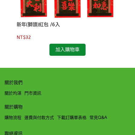
三
新年(獅頭)紅包 /6入
NT
NT$32
加入購物車
關於我們
關於均湛
門市資訊
關於購物
購物流程
運費與付款方式
下載訂購單表格
常見Q&A
聯絡資訊