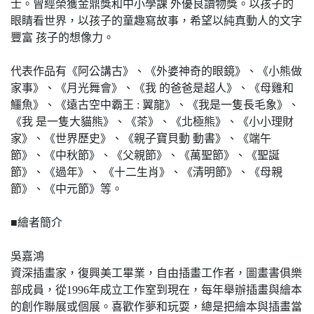
士。曾經榮獲金鼎獎和中小學課 外優良讀物獎。以孩子的
眼睛看世界，以孩子的童趣寫故事，希望以純真動人的文字
豐富 孩子的想像力。
​代表作品有《阿公講古》、《外婆神奇的眼鏡》、《小熊做
家事》、《月光舞會》、《我 的爸爸是超人》、《母雞和
鱷魚》、《遠古空中霸王 : 翼龍》、《我是一隻長毛象》、
《我 是一隻大貓熊》、《茶》、《北極熊》、《小小理財
家》、《世界歷史》、《親子寶貝動 動書》、《端午
節》、《中秋節》、《父親節》、《萬聖節》、《聖誕
節》、《過年》、 《十二生肖》、《清明節》、《母親
節》、《中元節》等。
■繪者簡介
吳嘉鴻
資深插畫家，復興美工畢業，自由插畫工作者，圖畫書俱樂
部成員，從1996年成立工作室到現在，每年舉辦插畫與繪本
的創作聯展或個展。喜歡作夢和玩耍，總是把繪本與插畫當