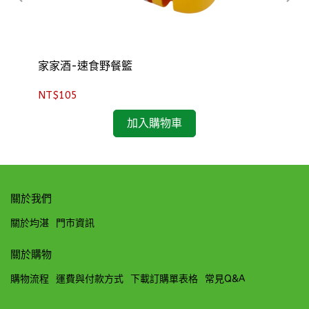
家家酒-速食野餐籃
小
NT$105
NT
加入購物車
關於我們
關於均湛
門市資訊
關於購物
購物流程
運費與付款方式
下載訂購單表格
常見Q&A