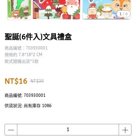
1
/
6
聖誕(6件入)文具禮盒
商品編號：703930001
規格約 7.8*18*2 CM
款式隨機出貨*1款
NT$16
NT$30
商品編號:
703930001
供貨狀況:
尚有庫存 1086