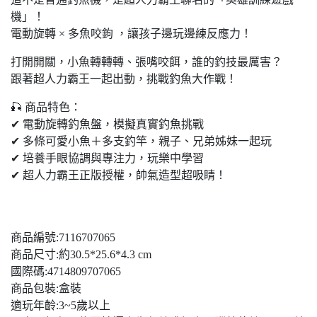
機」！
電動旋轉 × 多魚咬鉤 ，讓孩子邊玩邊練反應力！
打開開關，小魚轉轉轉、張嘴咬餌，誰的釣技最厲害？
跟著超人力霸王一起出動，挑戰釣魚大作戰！
🎣 商品特色：
✔ 電動旋轉釣魚盤，模擬真實釣魚挑戰
✔ 多條可愛小魚＋多支釣竿，親子、兄弟姊妹一起玩
✔ 培養手眼協調與專注力，玩樂中學習
✔ 超人力霸王正版授權，帥氣造型超吸睛！
商品編號:7116707065
商品尺寸:約30.5*25.6*4.3 cm
國際碼:4714809707065
商品包裝:盒裝
適玩年齡:3~5歲以上