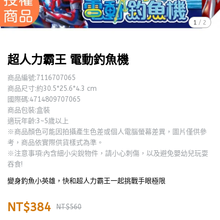
1
/
2
超人力霸王 電動釣魚機
商品編號:7116707065
商品尺寸:約30.5*25.6*4.3 cm
國際碼:4714809707065
商品包裝:盒裝
適玩年齡:3~5歲以上
※商品顏色可能因拍攝產生色差或個人電腦螢幕差異，圖片僅供參
考，商品依實際供貨樣式為準。
※注意事項:內含細小尖銳物件，請小心刺傷，以及避免嬰幼兒玩耍
吞食!
變身釣魚小英雄，快和超人力霸王一起挑戰手眼極限
NT$384
NT$560