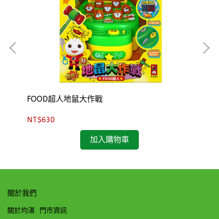
FOOD超人地鼠大作戰
電
NT$630
NT
加入購物車
關於我們
關於均湛
門市資訊