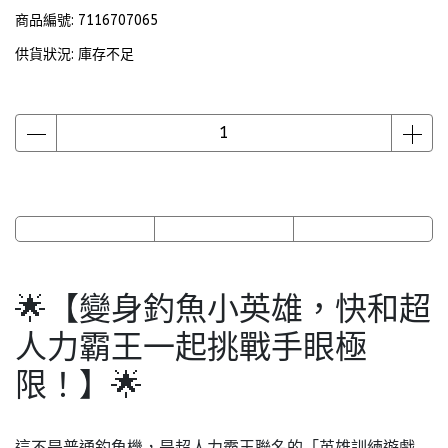
商品編號:
7116707065
供貨狀況:
庫存不足
🌟【變身釣魚小英雄，快和超
人力霸王一起挑戰手眼極
限！】🌟
這不是普通釣魚機，是超人力霸王聯名的「英雄訓練遊戲