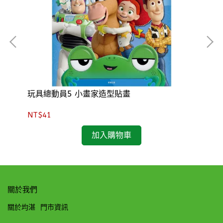
玩具總動員5 小畫家造型貼畫
Ca
NT$41
NT
加入購物車
關於我們
關於均湛
門市資訊