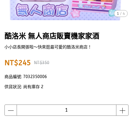
1
/
4
酷洛米 無人商店販賣機家家酒
小小店長開張啦～快來逛最可愛的酷洛米商店！
NT$245
NT$350
商品編號:
7032350006
供貨狀況:
尚有庫存 2