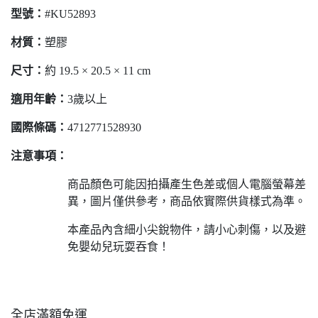
型號
：
#KU52893
材質
：
塑膠
尺寸
：
約 19.5 × 20.5 × 11 cm
適用年齡
：
3歲以上
國際條
碼：
4712771528930
注意事項：
商品顏色可能因拍攝產生色差或個人電腦螢幕差
異，圖片僅供參考，商品依實際供貨樣式為準。
本產品內含細小尖銳物件，請小心刺傷，以及避
免嬰幼兒玩耍吞食！
全店滿額免運