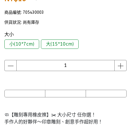
商品編號:
705430003
供貨狀況:
尚有庫存
大小
小(10*7cm)
大(15*10cm)
🧼【雕刻專用橡皮擦】✂️ 大小尺寸 任你選！
手作人的好夥伴～印章雕刻、創意手作超好用！