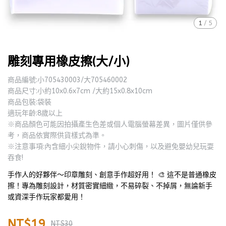
1
/
5
雕刻專用橡皮擦(大/小)
商品編號:小705430003/大705460002
商品尺寸:小約10x0.6x7cm /大約15x0.8x10cm
商品包裝:袋裝
適玩年齡:8歲以上
※商品顏色可能因拍攝產生色差或個人電腦螢幕差異，圖片僅供參
考，商品依實際供貨樣式為準。
※注意事項:內含細小尖銳物件，請小心刺傷，以及避免嬰幼兒玩耍
吞食!
手作人的好夥伴～印章雕刻、創意手作超好用！ 🎨 這不是普通橡皮
擦！專為雕刻設計，材質密實細緻，不易碎裂、不掉屑，無論新手
或資深手作玩家都愛用！
NT$19
NT$30