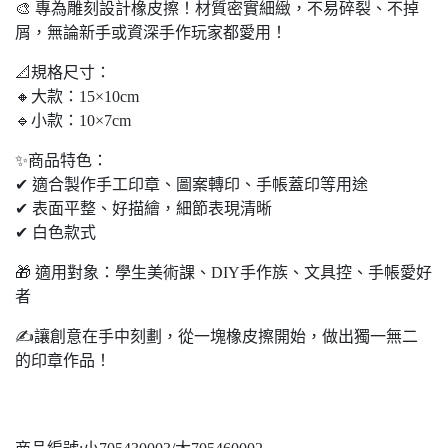
🎨 專為雕刻設計橡皮擦！材質密實細緻，不易碎裂、不掉
屑，無論新手或資深手作玩家都愛用！
📐規格尺寸：
🔸大款：15×10cm
🔹小款：10×7cm
✨商品特色：
✔ 適合製作手工印章、圖案轉印、手帳蓋印等用途
✔ 表面平整、好描繪，細節表現清晰
✔ 白色款式
🎁 適用對象：學生美術課、DIY手作族、文具控、手帳愛好
者
✍️讓創意在手中刻劃，從一塊橡皮擦開始，做出獨一無二
的印章作品！