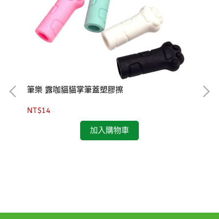
筆樂 露咖貓貓掌筆蓋塑膠擦
筆
NT$14
NT
加入購物車