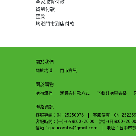
全家取貨付款
貨到付款
匯款
均湛門市到店付款
關於我們
關於均湛
門市資訊
關於購物
購物流程
運費與付款方式
下載訂購單表格
聯絡資訊
客服專線：04-25250076
客服傳真：04-252259
客服時間：(一)-(五)8:00-20:00 (六)-(日)9:00-20:0
信箱：gugucomtw@gmail.com
地址：台中市豐