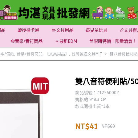
商品
🎁授權卡通
✏️文具用品
🧸兒童玩具
📏文具禮
🎼音樂/音符商品
🔅最新EDM
🎊限時特價！限量清倉！
本/信紙
,
音樂/音符商品
,
【文具用品】
,
台灣製造文具MIT
雙八音符便利貼/
雙八音符便利貼/5
商品編號：712560002
規格約 9*8.3 CM
款式隨機出貨*1本
NT$41
NT$60