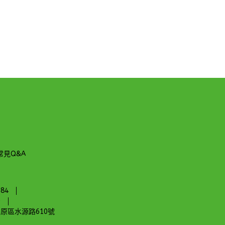
常見Q&A
84
0
原區水源路610號