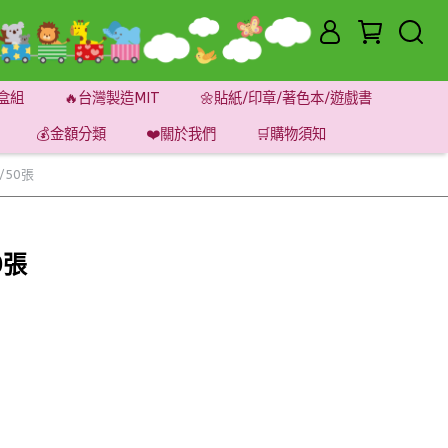
盒組
🔥台灣製造MIT
🌼貼紙/印章/著色本/遊戲書
💰金額分類
❤️關於我們
🛒購物須知
50張
0張