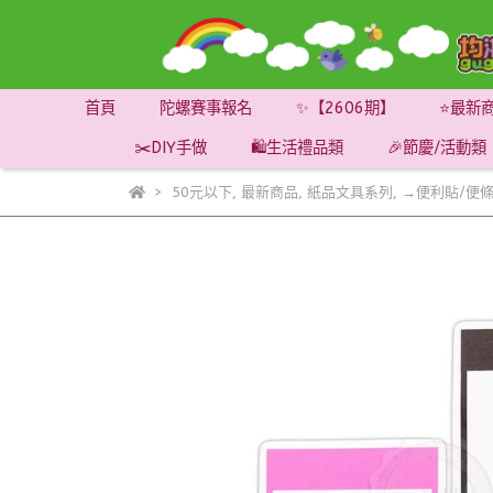
首頁
陀螺賽事報名
✨【2606期】
⭐最新
✂️DIY手做
🛍️生活禮品類
🎉節慶/活動類
50元以下
,
最新商品
,
紙品文具系列
,
→便利貼/便條