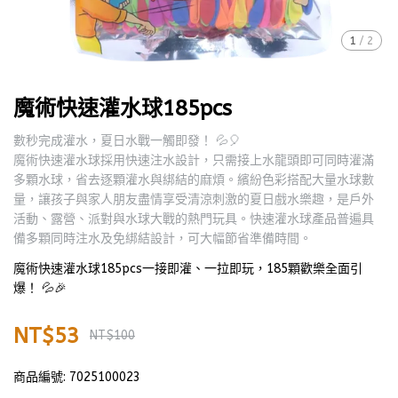
1
/
2
魔術快速灌水球185pcs
數秒完成灌水，夏日水戰一觸即發！ 💦🎈
魔術快速灌水球採用快速注水設計，只需接上水龍頭即可同時灌滿
多顆水球，省去逐顆灌水與綁結的麻煩。繽紛色彩搭配大量水球數
量，讓孩子與家人朋友盡情享受清涼刺激的夏日戲水樂趣，是戶外
活動、露營、派對與水球大戰的熱門玩具。快速灌水球產品普遍具
備多顆同時注水及免綁結設計，可大幅節省準備時間。
魔術快速灌水球185pcs一接即灌、一拉即玩，185顆歡樂全面引
爆！ 💦🎉
NT$53
NT$100
商品編號:
7025100023