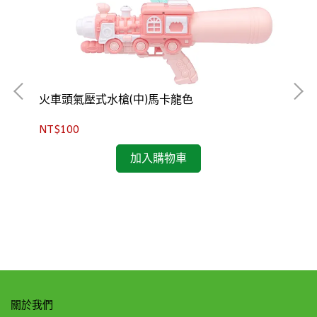
火車頭氣壓式水槍(中)馬卡龍色
NT$100
加入購物車
機
NT
關於我們