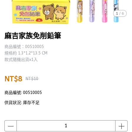
1
/
6
麻吉家族免削鉛筆
商品編號：00510005
規格約 1.3*1.2*13.5 CM
款式隨機出貨x1入
NT$8
NT$10
商品編號:
00510005
供貨狀況:
庫存不足