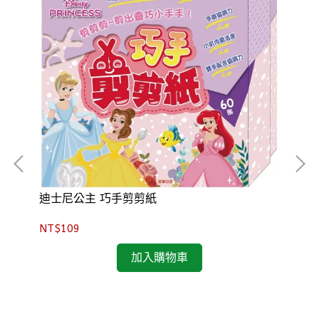
迪士尼公主 巧手剪剪紙
冰
NT$109
NT
加入購物車