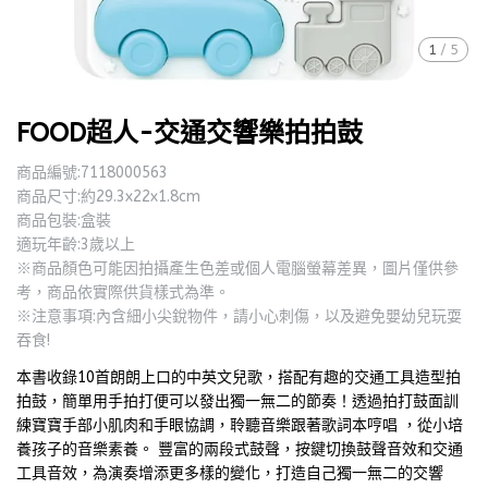
1
/
5
FOOD超人-交通交響樂拍拍鼓
商品編號:7118000563
商品尺寸:約29.3x22x1.8cm
商品包裝:盒裝
適玩年齡:3歲以上
※商品顏色可能因拍攝產生色差或個人電腦螢幕差異，圖片僅供參
考，商品依實際供貨樣式為準。
※注意事項:內含細小尖銳物件，請小心刺傷，以及避免嬰幼兒玩耍
吞食!
本書收錄10首朗朗上口的中英文兒歌，搭配有趣的交通工具造型拍
拍鼓，簡單用手拍打便可以發出獨一無二的節奏！透過拍打鼓面訓
練寶寶手部小肌肉和手眼協調，聆聽音樂跟著歌詞本哼唱 ，從小培
養孩子的音樂素養。 豐富的兩段式鼓聲，按鍵切換鼓聲音效和交通
工具音效，為演奏增添更多樣的變化，打造自己獨一無二的交響