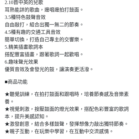
2.10首中英的兒歌
耳熟能詳的歌曲，邊唱邊拍打鼓面。
3.5種特色鼓聲音效
自由敲打，組合出獨一無二的節奏。
4.5種有趣的交通工具音效
簡單切換，打造自己專主的交響樂。
5.精美插畫歌詞本
搭配豐富插畫，跟著歌詞一起歡唱。
6.趣味聲光效果
優質音效及會發光的鼓，讓演奏更活潑。
■商品功能
★聽覺訓練，在拍打鼓面和跟唱時，培養節奏感及音樂素
養。
★視覺刺激，按壓鼓面的燈光效果，搭配色彩豐富的歌詞
本，提升美感認知。
★激發創意，結合多樣鼓聲，發揮想像力敲出獨特節奏。
★親子互動，在玩樂中學習，在互動中交流感情。