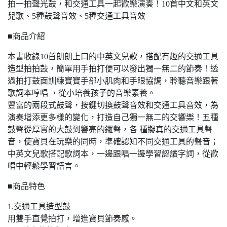
拍一拍聲光鼓，和交通工具一起歡樂演奏！10首中文和英文
兒歌、5種鼓聲音效、5種交通工具音效
■商品介紹
本書收錄10首朗朗上口的中英文兒歌，搭配有趣的交通工具
造型拍拍鼓，簡單用手拍打便可以發出獨一無二的節奏！透
過拍打鼓面訓練寶寶手部小肌肉和手眼協調，聆聽音樂跟著
歌詞本哼唱 ，從小培養孩子的音樂素養。
豐富的兩段式鼓聲，按鍵切換鼓聲音效和交通工具音效，為
演奏增添更多樣的變化，打造自己獨一無二的交響樂！五種
鼓聲從厚實的大鼓到響亮的鑼聲，各 種擬真的交通工具聲
音，使寶貝在玩樂的同時，準確認知不同交通工具的聲音；
中英文兒歌搭配歌詞本，一邊跟唱一邊學習認讀字詞，從歡
唱中輕鬆學習語言。
■商品特色
1.交通工具造型鼓
用雙手直覺拍打，增進寶貝節奏感。