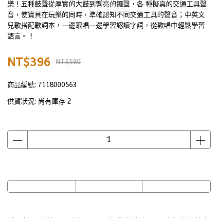
樂！五種鼓聲從厚實的大鼓到響亮的鑼聲，各 種擬真的交通工具聲
音，使寶貝在玩樂的同時，準確認知不同交通工具的聲音；中英文
兒歌搭配歌詞本，一邊跟唱一邊學習認讀字詞，從歡唱中輕鬆學習
語言。！
NT$396
NT$580
商品編號:
7118000563
供貨狀況:
尚有庫存 2