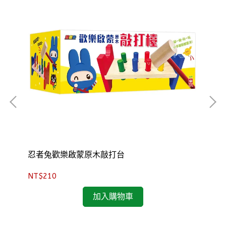
忍者兔歡樂啟蒙原木敲打台
F
NT$210
NT
加入購物車