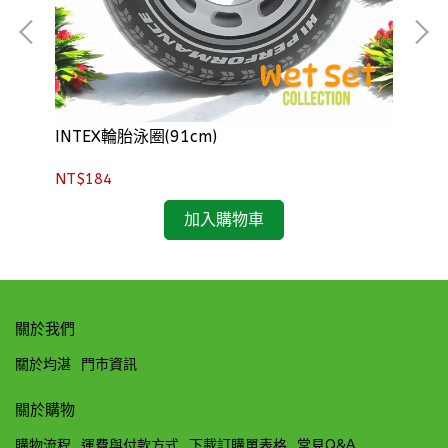
INTEX輪胎泳圈(91cm)
IN
NT$184
NT
加入購物車
關於我們
關於均湛
門市資訊
關於購物
購物流程
運費與付款方式
下載訂購單表格
常見Q&A