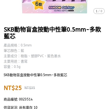
1
/
8
SKB動物盲盒按動中性筆0.5mm-多款
藍芯
產品規格：0.5mm
筆芯顏色：藍
主要成分：樹脂、塑膠PVC、藍色墨水
主要用途：書寫
容量：0.5g
SKB動物盲盒按動中性筆0.5mm-多款藍芯
NT$25
NT$35
商品編號:
0023514
供貨狀況:
尚有庫存 10