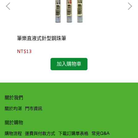
筆樂直液式針型鋼珠筆
本
NT$13
NT
加入購物車
關於我們
關於均湛
門市資訊
關於購物
購物流程
運費與付款方式
下載訂購單表格
常見Q&A