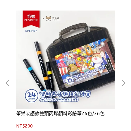
筆樂柴語錄雙頭丙烯顏料彩繪筆24色/36色
筆
NT$200
NT